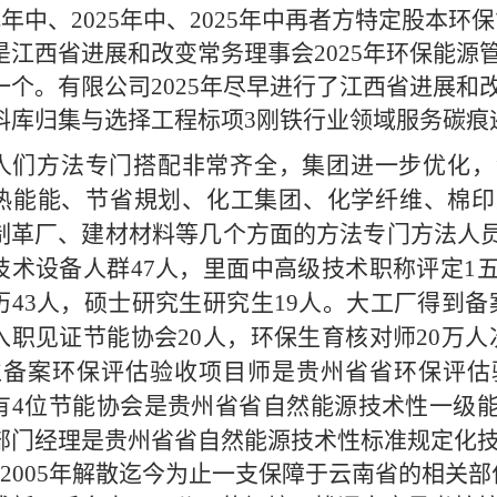
2几年中、2025年中、2025年中再者方特定股本
是江西省进展和改变常务理事会2025年环保能源
一个。有限公司2025年尽早进行了江西省进展和
料库归集与选择工程标项3刚铁行业领域服务碳痕
人们方法专门搭配非常齐全，集团进一步优化，
热能能、节省規划、化工集团、化学纤维、棉印
制革厂、建材材料等几个方面的方法专门方法人员
技术设备人群47人，里面中高级技术职称评定1
历43人，硕士研究生研
究生19人。大工厂得到
入职见证节能协会20人，环保生育核对师20万
位备案环保评估验收项目师是贵州省省环保评估
有4位节能协会是贵州省省自然能源技术性一级
部门经理是贵州省省自然能源技术性标准规定化
2005年解散迄今为止一支保障于云南省的相关