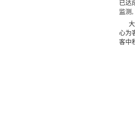
已达
监测
大
心为
客中