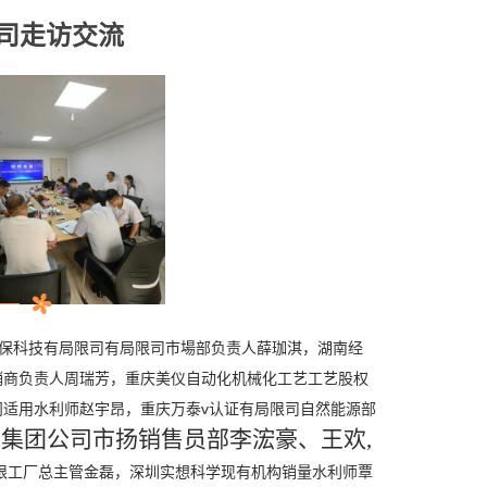
司走访交流
热环保科技有局限司有局限司市場部负责人薛珈淇，湖南经
销商负责人周瑞芳，重庆美仪自动化机械化工艺工艺股权
适用水利师赵宇昂，重庆万泰v认证有局限司自然能源部
司集团公司市扬销售员部李浤豪、王欢,
限工厂总主管金磊，深圳实想科学现有机构销量水利师覃