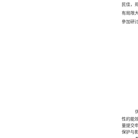
民佳，
有局限
參加研
性的能
量提交
保护与