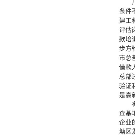
条件
建工
评估
款培
步方
市总
借款
总部还
验证
是高
查基
企业
塘区