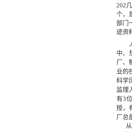
20
个，
部门
迹资
中、
厂、
业的
科学
监理
有3
授，
厂总
从